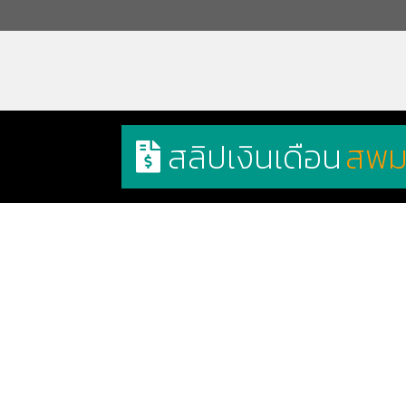
สลิปเงินเดือน
สพม