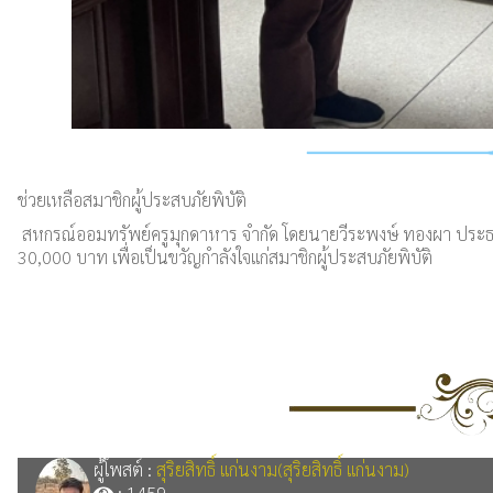
ช่วยเหลือสมาชิกผู้ประสบภัยพิบัติ
สหกรณ์ออมทรัพย์ครูมุกดาหาร จำกัด โดยนายวีระพงษ์ ทองผา ประธ
30,000 บาท เพื่อเป็นขวัญกำลังใจแก่สมาชิกผู้ประสบภัยพิบัติ
สล็อตเว็บตรง
ผู้โพสต์ :
สุริยสิทธิ์ แก่นงาม(สุริยสิทธิ์ แก่นงาม)
: 1459