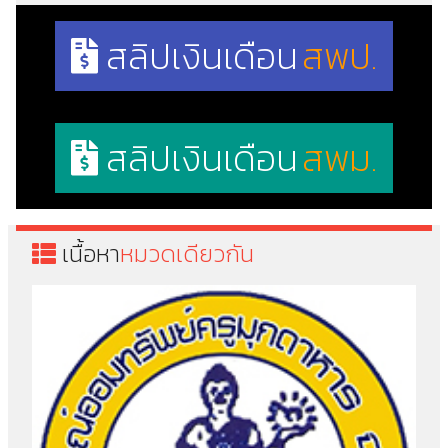
สลิปเงินเดือน
สพป.
สลิปเงินเดือน
สพม.
เนื้อหา
หมวดเดียวกัน