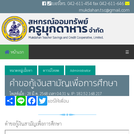
เบอร์โทร. 042-611-454 fax 042-611-646
mukdahan.tsc@gmail.com
หน้าแรก
☰
หมวดหมู่เนื้อหา
ดาวน์โหลด
Administrator
คำขอกู้เงินสามัญเพื่อการศึกษา
โพสต์เมื่อ : 28 มี.ค. 2568 เวลา 04:31 น. IP: 182.52.168.217
Share
Line
Facebook
Twitter
แชร์ให้เพื่อน
คำขอกู้เงินสามัญเพื่อการศึกษา