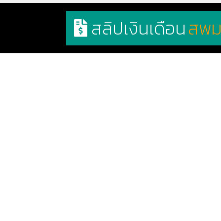
สลิปเงินเดือน
สพม