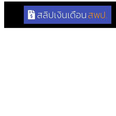
สลิปเงินเดือน
สพป.