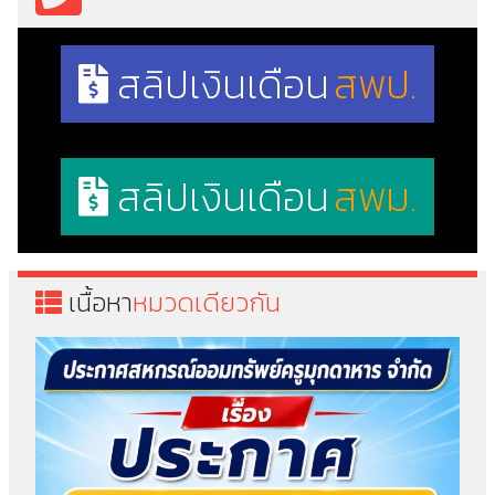
สลิปเงินเดือน
สพป.
สลิปเงินเดือน
สพม.
เนื้อหา
หมวดเดียวกัน