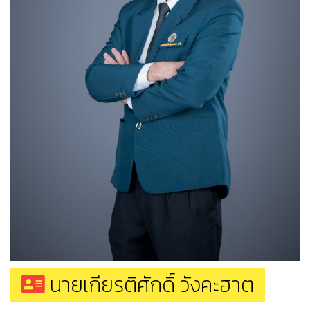
นายเกียรติศักดิ์ วังคะฮาต